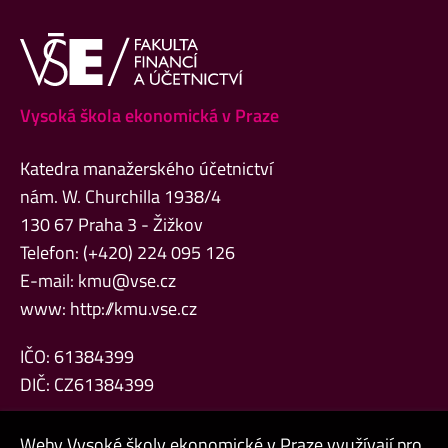
Vysoká škola ekonomická v Praze
Katedra manažerského účetnictví
nám. W. Churchilla 1938/4
130 67 Praha 3 - Žižkov
Telefon: (+420) 224 095 126
E-mail:
kmu@vse.cz
www:
http://kmu.vse.cz
IČO: 61384399
DIČ: CZ61384399
Weby Vysoké školy ekonomické v Praze využívají pro