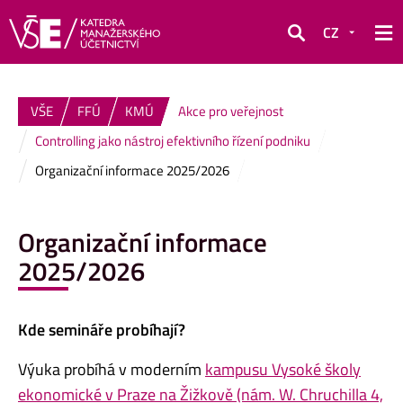
CZ
Hledat
VŠE
FFÚ
KMÚ
Akce pro veřejnost
Controlling jako nástroj efektivního řízení podniku
Organizační informace 2025/2026
Organizační informace
2025/2026
Kde semináře probíhají?
Výuka probíhá v moderním
kampusu Vysoké školy
ekonomické v Praze na Žižkově (nám. W. Chruchilla 4,