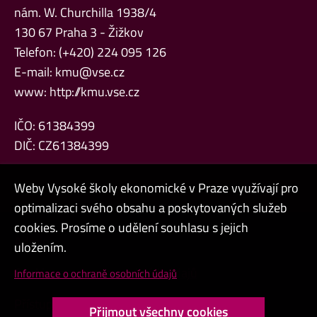
nám. W. Churchilla 1938/4
130 67 Praha 3 - Žižkov
Telefon: (+420) 224 095 126
E-mail:
kmu@vse.cz
www:
http://kmu.vse.cz
IČO: 61384399
DIČ: CZ61384399
Weby Vysoké školy ekonomické v Praze využívají pro
optimalizaci svého obsahu a poskytovaných služeb
cookies. Prosíme o udělení souhlasu s jejich
Admin
uložením.
Cookies a ochrana osobních údajů
Informace o ochraně osobních údajů
Přístupnost webu
Přijmout všechny cookies