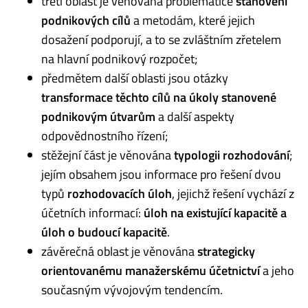
třetí oblast je věnována problematice
stanovení
podnikových cílů
a metodám, které jejich
dosažení podporují, a to se zvláštním zřetelem
na hlavní podnikový rozpočet;
předmětem další oblasti jsou otázky
transformace těchto cílů na úkoly stanovené
podnikovým útvarům
a další aspekty
odpovědnostního řízení;
stěžejní část je věnována
typologii rozhodování
;
jejím obsahem jsou informace pro řešení dvou
typů
rozhodovacích úloh
, jejichž řešení vychází z
účetních informací:
úloh na existující kapacitě a
úloh o budoucí kapacitě
.
závěrečná oblast je věnována
strategicky
orientovanému manažerskému účetnictví
a jeho
současným vývojovým tendencím.