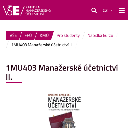
CZ
Hledat
VŠE
FFÚ
KMÚ
Pro studenty
Nabídka kurzů
1MU403 Manažerské účetnictví II.
1MU403 Manažerské účetnictví
II.