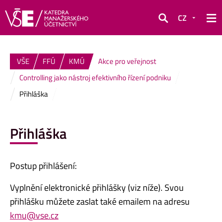
CZ
Hledat
VŠE
FFÚ
KMÚ
Akce pro veřejnost
Controlling jako nástroj efektivního řízení podniku
Přihláška
Přihláška
Postup přihlášení:
Vyplnění elektronické přihlášky (viz níže). Svou
přihlášku můžete zaslat také emailem na adresu
kmu@vse.cz